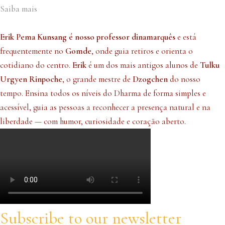
Saiba mais
Erik Pema Kunsang é nosso professor dinamarquês
e está
frequentemente no
Gomde
, onde guia retiros e orienta o
cotidiano do centro.
Erik
é um dos mais antigos alunos de
Tulku
Urgyen Rinpoche
, o grande mestre de
Dzogchen
do nosso
tempo. Ensina todos os níveis do Dharma de forma simples e
acessível, guia as pessoas a reconhecer a presença natural e na
liberdade — com humor, curiosidade e coração aberto.
Subscribe to our newsletter