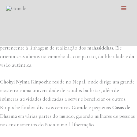
Professores do Gomde
Skip
Main
Rinpoche ensina meditantes de todos os
to
lugares do mundo
Men
content
O fundador e principal professor do Gomde é
Chokyi Nyima
Rinpoche
, um verdadeiro mestre de clareza e bondade,
pertencente à linhagem de realização dos
mahasiddhas
. Ele
orienta seus alunos no caminho da compaixão, da liberdade e da
visão autêntica.
Chokyi Nyima Rinpoche
reside no Nepal, onde dirige um grande
mosteiro e uma universidade de estudos budistas, além de
inúmeras atividades dedicadas a servir e beneficiar os outros.
Rinpoche fundou diversos centros
Gomde
e pequenas
Casas de
Dharma
em várias partes do mundo, guiando milhares de pessoas
nos ensinamentos do Buda rumo à libertação.